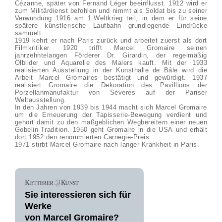
Cézanne, später von Fernand Léger beeinflusst. 1912 wird er
zum Militärdienst befohlen und nimmt als Soldat bis zu seiner
Verwundung 1916 am 1.Weltkrieg teil, in dem er für seine
spätere künstlerische Laufbahn grundlegende Eindrücke
sammelt.
1919 kehrt er nach Paris zurück und arbeitet zuerst als dort
Filmkritiker. 1920 trifft Marcel Gromaire seinen
jahrzehntelangen Förderer Dr. Girardin, der regelmäßig
Ölbilder und Aquarelle des Malers kauft. Mit der 1933
realisierten Ausstellung in der Kunsthalle de Bâle wird die
Arbeit Marcel Gromaires bestätigt und gewürdigt. 1937
realisiert Gromaire die Dekoration des Pavillions der
Porzellanmanufaktur von Séveres auf der Pariser
Weltausstellung.
In den Jahren von 1939 bis 1944 macht sich Marcel Gromaire
um die Erneuerung der Tapisserie-Bewegung verdient und
gehört damit zu den maßgeblichen Wegbereitern einer neuen
Gobelin-Tradition. 1950 geht Gromaire in die USA und erhält
dort 1952 den renommierten Carnegie-Preis.
1971 stirbt Marcel Gromaire nach langer Krankheit in Paris.
Sie interessieren sich für
Werke
von Marcel Gromaire?